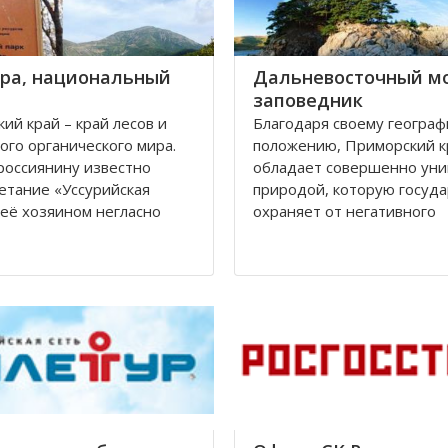
гра, национальный
Дальневосточный м
заповедник
ий край – край лесов и
Благодаря своему географ
ого органического мира.
положению, Приморский к
россиянину известно
обладает совершенно уни
етание «Уссурийская
природой, которую госуда
а её хозяином негласно
охраняет от негативного
я Уссурийский тигр. К
антропогенного воздейств
ю, численность этого
создавая особо охраняем
ого сильного хищника к
природные территории. В
 - началу XXI веков сильно
таких территорий – запов
ась. Одним из
крае их шесть. Особое зн
для