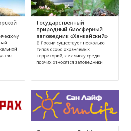
орской
Государственный
природный биосферный
заповедник «Ханкайский»
ическому
рай
В России существует несколько
кальной
типов особо охраняемых
рство
территорий, к их числу среди
прочих относятся заповедники.
ия,
Именно с заповедников начиналась
ые
научная охрана природы в России,
 числе
и сейчас они составляют основу
едники, в
национальной системы ООПТ и
ачение
охраны природы в целом.
В настоящее время в Приморском