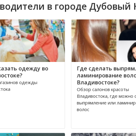
водители в городе Дубовый
казать одежду во
Где сделать выпрям
остоке?
ламинирование воло
Владивостоке?
агазинов одежды
стока
Обзор салонов красоты
Владивостока, где можно 
выпрямление или ламини
волос