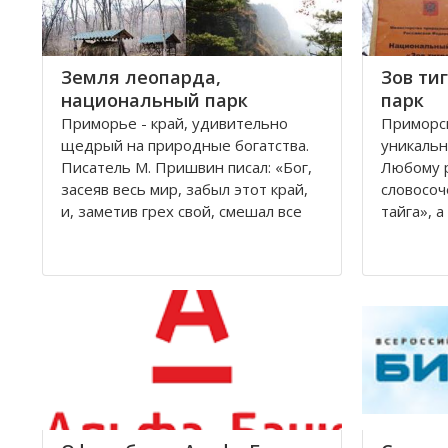
Земля леопарда,
Зов ти
национальный парк
парк
Приморье - край, удивительно
Приморск
щедрый на природные богатства.
уникальн
Писатель М. Пришвин писал: «Бог,
Любому 
засеяв весь мир, забыл этот край,
словосоч
и, заметив грех свой, смешал все
тайга», 
остатки семян и обсеменил ими
считаетс
южно-уссурийскую землю». Только
сожалени
здесь соседствует тайга и
прекрасн
субтропические леса, и только
концу XX
здесь обитают
сократил