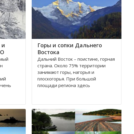
 и
Горы и сопки Дальнего
ФО
Востока
амый
Дальний Восток – поистине, горная
Он
страна. Около 75% территории
занимают горы, нагорья и
ний
плоскогорья. При большой
очень
площади региона здесь
ды
преобладают средневысотные или
ы,
низкие горы. Лишь отдельные
хребты достигают высоты 2000 м.
и многое
На юге региона находятся две
н
широко известные горные системы
Хингано