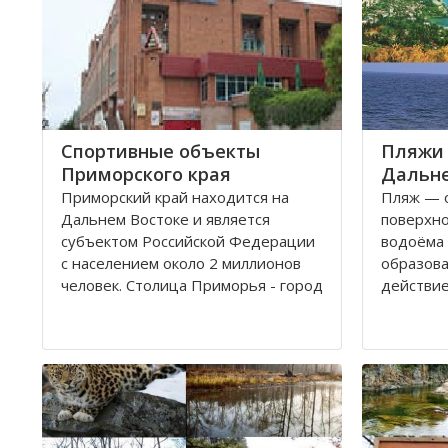
Спортивные объекты
Пляжи 
Приморского края
Дальне
Приморский край находится на
Пляж — 
Дальнем Востоке и является
поверхно
субъектом Российской Федерации
водоёма 
с населением около 2 миллионов
образова
человек. Столица Приморья - город
действие
Владивосток, расположенный в
«пляж» и
заливе Петра Великого Японского
массовог
моря на полуострове Муравьёва-
приема с
Амурского и островах архипелага
императрицы Евгении
Юг Дальн
частност