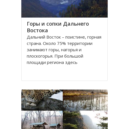
Горы и сопки Дальнего
Востока
Дальний Восток – поистине, горная
страна. Около 75% территории
занимают горы, нагорья и
плоскогорья. При большой
площади региона здесь
преобладают средневысотные или
низкие горы. Лишь отдельные
хребты достигают высоты 2000 м.
На юге региона находятся две
широко известные горные системы
Хингано