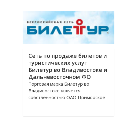
финансовых обеспечений, в спектр
которых входит обслуживание
частных и корпоративных клиентов
Сеть по продаже билетов и
туристических услуг
Билетур во Владивостоке и
Дальневосточном ФО
Торговая марка Билетур во
Владивостоке является
собственностью ОАО Приморское
агентство авиационных компаний,
занимающегося продажей билетов
и оказания услуг туристической
направленности. На российском
рынке продажи агентство работает