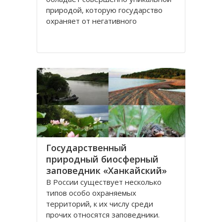
природой, которую государство
охраняет от негативного
антропогенного воздействия,
создавая особо охраняемые
природные территории. В числе
таких территорий – заповедники, в
крае их шесть. Особое значение
для
Государственный
природный биосферный
заповедник «Ханкайский»
В России существует несколько
типов особо охраняемых
территорий, к их числу среди
прочих относятся заповедники.