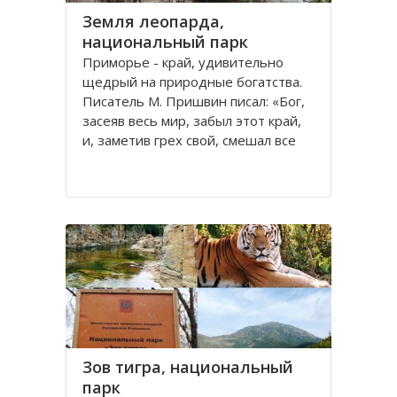
Земля леопарда,
национальный парк
Приморье - край, удивительно
щедрый на природные богатства.
Писатель М. Пришвин писал: «Бог,
засеяв весь мир, забыл этот край,
и, заметив грех свой, смешал все
остатки семян и обсеменил ими
южно-уссурийскую землю». Только
здесь соседствует тайга и
субтропические леса, и только
здесь обитают
Зов тигра, национальный
парк