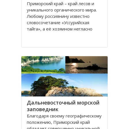
Приморский край – край лесов и
уникального органического мира.
Любому россиянину известно
словосочетание «Уссурийская
тайга», а её хозяином негласно
считается Уссурийский тигр. К
сожалению, численность этого
прекрасного сильного хищника к
концу XX - началу XXI веков сильно
сократилась. Одним из
Дальневосточный морской
заповедник
Благодаря своему географическому
положению, Приморский край
обладает совершенно уникальной