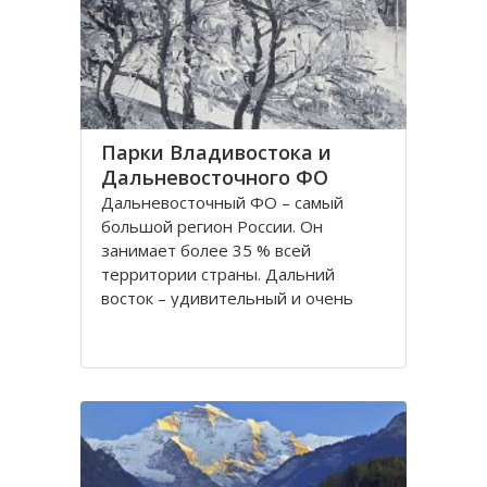
частности, Приморский край
Парки Владивостока и
Дальневосточного ФО
Дальневосточный ФО – самый
большой регион России. Он
занимает более 35 % всей
территории страны. Дальний
восток – удивительный и очень
красивый край. Редкие виды
растений и животных, воды,
богатые рыбой, алмазные
месторождения - всё это и многое
другое делает этот регион
притягательным для