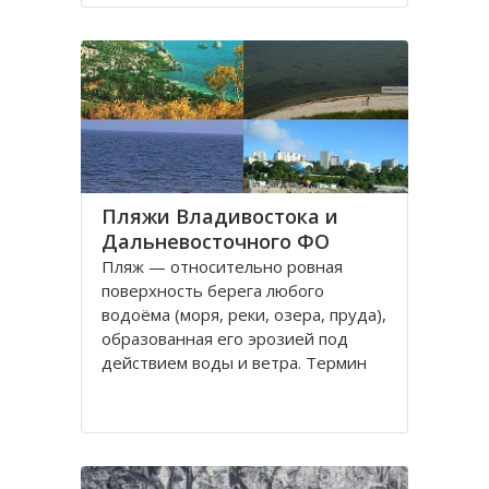
моря на полуострове Муравьёва-
Амурского и островах архипелага
императрицы Евгении
Пляжи Владивостока и
Дальневосточного ФО
Пляж — относительно ровная
поверхность берега любого
водоёма (моря, реки, озера, пруда),
образованная его эрозией под
действием воды и ветра. Термин
«пляж» используется как место
массового отдыха, купания и
приема солнечных ванн.
Юг Дальнего Востока России, в