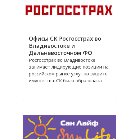
с 1948 года, в сфере туризма – с
1995 года. В настоящее время
Офисы СК Росгосстрах во
Владивостоке и
Дальневосточном ФО
Росгосстрах во Владивостоке
занимает лидирующие позиции на
российском рынке услуг по защите
имущества. СК была образована
более 85 лет назад, и в настоящее
время представительства
организации открыты по всей
стране, включая Владивосток и
другие города.
Офисы Росгосстрах во
Владивостоке