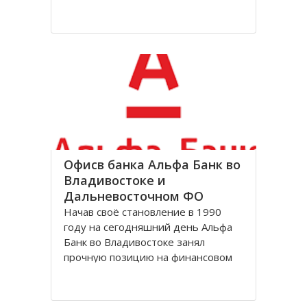
Именно с заповедников начиналась
научная охрана природы в России,
и сейчас они составляют основу
национальной системы ООПТ и
охраны природы в целом.
В настоящее время в Приморском
Офисв банка Альфа Банк во
Владивостоке и
Дальневосточном ФО
Начав своё становление в 1990
году на сегодняшний день Альфа
Банк во Владивостоке занял
прочную позицию на финансовом
российском рынке. Являясь
универсальным и предлагает своим
потребителям все виды