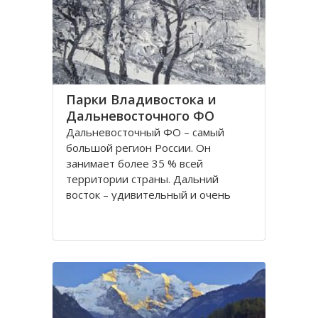
частности, Приморский край
Парки Владивостока и
Дальневосточного ФО
Дальневосточный ФО – самый
большой регион России. Он
занимает более 35 % всей
территории страны. Дальний
восток – удивительный и очень
красивый край. Редкие виды
растений и животных, воды,
богатые рыбой, алмазные
месторождения - всё это и многое
другое делает этот регион
притягательным для