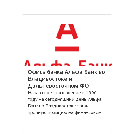
Именно с заповедников начиналась
научная охрана природы в России,
и сейчас они составляют основу
национальной системы ООПТ и
охраны природы в целом.
В настоящее время в Приморском
Офисв банка Альфа Банк во
Владивостоке и
Дальневосточном ФО
Начав своё становление в 1990
году на сегодняшний день Альфа
Банк во Владивостоке занял
прочную позицию на финансовом
российском рынке. Являясь
универсальным и предлагает своим
потребителям все виды