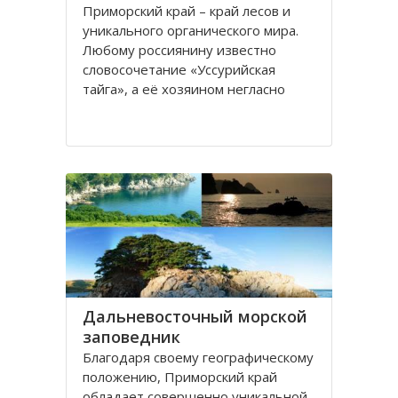
Приморский край – край лесов и
уникального органического мира.
Любому россиянину известно
словосочетание «Уссурийская
тайга», а её хозяином негласно
считается Уссурийский тигр. К
сожалению, численность этого
прекрасного сильного хищника к
концу XX - началу XXI веков сильно
сократилась. Одним из
Дальневосточный морской
заповедник
Благодаря своему географическому
положению, Приморский край
обладает совершенно уникальной