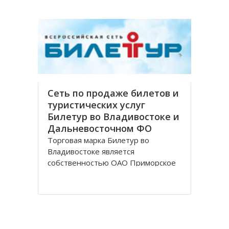
финансовых обеспечений, в спектр
которых входит обслуживание
частных и корпоративных клиентов
Сеть по продаже билетов и
туристических услуг
Билетур во Владивостоке и
Дальневосточном ФО
Торговая марка Билетур во
Владивостоке является
собственностью ОАО Приморское
агентство авиационных компаний,
занимающегося продажей билетов
и оказания услуг туристической
направленности. На российском
рынке продажи агентство работает