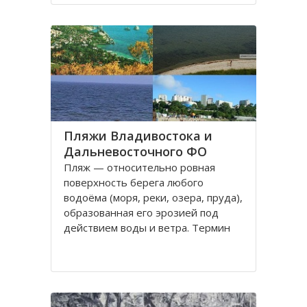
моря на полуострове Муравьёва-
Амурского и островах архипелага
императрицы Евгении
Пляжи Владивостока и
Дальневосточного ФО
Пляж — относительно ровная
поверхность берега любого
водоёма (моря, реки, озера, пруда),
образованная его эрозией под
действием воды и ветра. Термин
«пляж» используется как место
массового отдыха, купания и
приема солнечных ванн.
Юг Дальнего Востока России, в