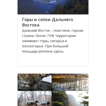
Горы и сопки Дальнего
Востока
Дальний Восток – поистине, горная
страна. Около 75% территории
занимают горы, нагорья и
плоскогорья. При большой
площади региона здесь
преобладают средневысотные или
низкие горы. Лишь отдельные
хребты достигают высоты 2000 м.
На юге региона находятся две
широко известные горные системы
Хингано