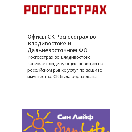
с 1948 года, в сфере туризма – с
1995 года. В настоящее время
Офисы СК Росгосстрах во
Владивостоке и
Дальневосточном ФО
Росгосстрах во Владивостоке
занимает лидирующие позиции на
российском рынке услуг по защите
имущества. СК была образована
более 85 лет назад, и в настоящее
время представительства
организации открыты по всей
стране, включая Владивосток и
другие города.
Офисы Росгосстрах во
Владивостоке