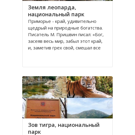
Земля леопарда,
национальный парк
Приморье - край, удивительно
щедрый на природные богатства.
Писатель М. Пришвин писал: «Бог,
засеяв весь мир, забыл этот край,
и, заметив грех свой, смешал все
остатки семян и обсеменил ими
южно-уссурийскую землю». Только
здесь соседствует тайга и
субтропические леса, и только
здесь обитают
Зов тигра, национальный
парк