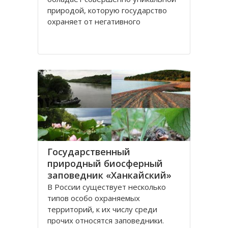
природой, которую государство
охраняет от негативного
антропогенного воздействия,
создавая особо охраняемые
природные территории. В числе
таких территорий – заповедники, в
крае их шесть. Особое значение
для
Государственный
природный биосферный
заповедник «Ханкайский»
В России существует несколько
типов особо охраняемых
территорий, к их числу среди
прочих относятся заповедники.