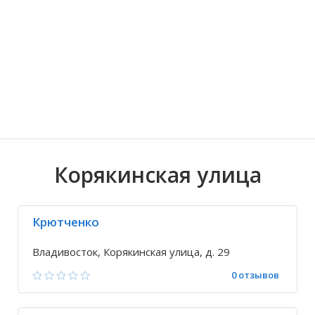
Волгоградская область
Кировоградская область
Восточно-Казахстанская область
Ариадное
Иркутская обла
Хмельницкая о
Северо-Казахст
Благодатное
Корякинская улица
Крютченко
Владивосток, Корякинская улица, д. 29
0 отзывов