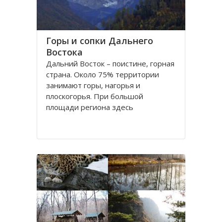
Горы и сопки Дальнего
Востока
Дальний Восток – поистине, горная
страна. Около 75% территории
занимают горы, нагорья и
плоскогорья. При большой
площади региона здесь
преобладают средневысотные или
низкие горы. Лишь отдельные
хребты достигают высоты 2000 м.
На юге региона находятся две
широко известные горные системы
Хингано