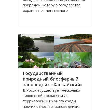
природой, которую государство
охраняет от негативного
антропогенного воздействия,
создавая особо охраняемые
природные территории. В числе
таких территорий – заповедники, в
крае их шесть. Особое значение
для
Государственный
природный биосферный
заповедник «Ханкайский»
В России существует несколько
типов особо охраняемых
территорий, к их числу среди
прочих относятся заповедники.