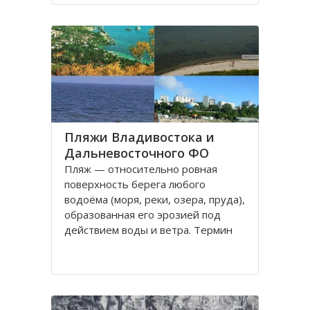
моря на полуострове Муравьёва-
Амурского и островах архипелага
императрицы Евгении
Пляжи Владивостока и
Дальневосточного ФО
Пляж — относительно ровная
поверхность берега любого
водоёма (моря, реки, озера, пруда),
образованная его эрозией под
действием воды и ветра. Термин
«пляж» используется как место
массового отдыха, купания и
приема солнечных ванн.
Юг Дальнего Востока России, в