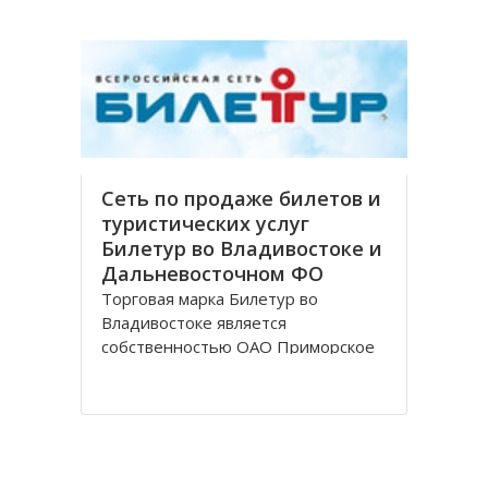
финансовых обеспечений, в спектр
которых входит обслуживание
частных и корпоративных клиентов
Сеть по продаже билетов и
туристических услуг
Билетур во Владивостоке и
Дальневосточном ФО
Торговая марка Билетур во
Владивостоке является
собственностью ОАО Приморское
агентство авиационных компаний,
занимающегося продажей билетов
и оказания услуг туристической
направленности. На российском
рынке продажи агентство работает