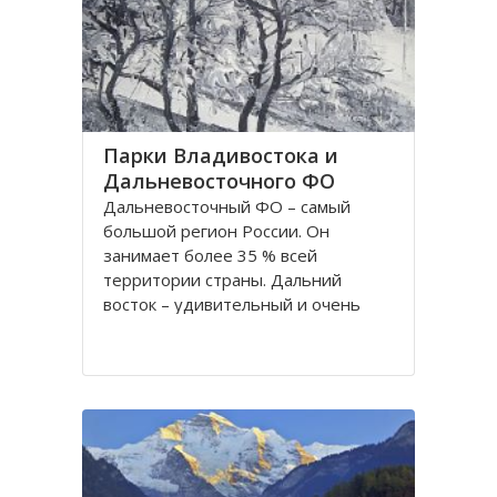
частности, Приморский край
Парки Владивостока и
Дальневосточного ФО
Дальневосточный ФО – самый
большой регион России. Он
занимает более 35 % всей
территории страны. Дальний
восток – удивительный и очень
красивый край. Редкие виды
растений и животных, воды,
богатые рыбой, алмазные
месторождения - всё это и многое
другое делает этот регион
притягательным для