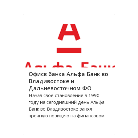
Именно с заповедников начиналась
научная охрана природы в России,
и сейчас они составляют основу
национальной системы ООПТ и
охраны природы в целом.
В настоящее время в Приморском
Офисв банка Альфа Банк во
Владивостоке и
Дальневосточном ФО
Начав своё становление в 1990
году на сегодняшний день Альфа
Банк во Владивостоке занял
прочную позицию на финансовом
российском рынке. Являясь
универсальным и предлагает своим
потребителям все виды