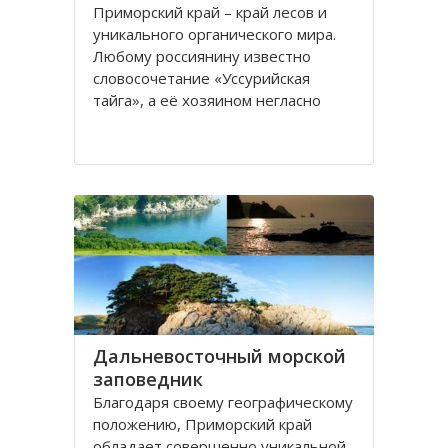
Приморский край – край лесов и
уникального органического мира.
Любому россиянину известно
словосочетание «Уссурийская
тайга», а её хозяином негласно
считается Уссурийский тигр. К
сожалению, численность этого
прекрасного сильного хищника к
концу XX - началу XXI веков сильно
сократилась. Одним из
Дальневосточный морской
заповедник
Благодаря своему географическому
положению, Приморский край
обладает совершенно уникальной