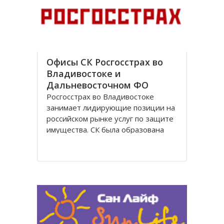
с 1948 года, в сфере туризма – с
1995 года. В настоящее время
Офисы СК Росгосстрах во
Владивостоке и
Дальневосточном ФО
Росгосстрах во Владивостоке
занимает лидирующие позиции на
российском рынке услуг по защите
имущества. СК была образована
более 85 лет назад, и в настоящее
время представительства
организации открыты по всей
стране, включая Владивосток и
другие города.
Офисы Росгосстрах во
Владивостоке