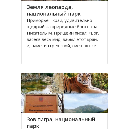
Земля леопарда,
национальный парк
Приморье - край, удивительно
щедрый на природные богатства.
Писатель М. Пришвин писал: «Бог,
засеяв весь мир, забыл этот край,
и, заметив грех свой, смешал все
остатки семян и обсеменил ими
южно-уссурийскую землю». Только
здесь соседствует тайга и
субтропические леса, и только
здесь обитают
Зов тигра, национальный
парк