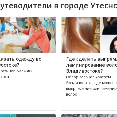
утеводители в городе Утесн
казать одежду во
Где сделать выпрям
остоке?
ламинирование воло
Владивостоке?
агазинов одежды
стока
Обзор салонов красоты
Владивостока, где можно 
выпрямление или ламини
волос