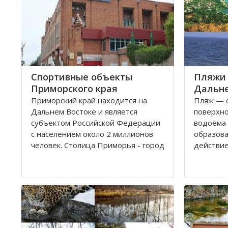
Спортивные объекты
Пляжи 
Приморского края
Дальне
Приморский край находится на
Пляж — 
Дальнем Востоке и является
поверхно
субъектом Российской Федерации
водоёма 
с населением около 2 миллионов
образова
человек. Столица Приморья - город
действие
Владивосток, расположенный в
«пляж» и
заливе Петра Великого Японского
массовог
моря на полуострове Муравьёва-
приема с
Амурского и островах архипелага
императрицы Евгении
Юг Дальн
частност