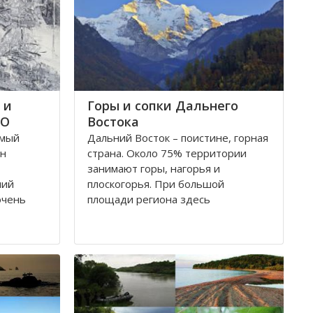
 и
Горы и сопки Дальнего
ФО
Востока
амый
Дальний Восток – поистине, горная
Он
страна. Около 75% территории
занимают горы, нагорья и
ний
плоскогорья. При большой
очень
площади региона здесь
ды
преобладают средневысотные или
ы,
низкие горы. Лишь отдельные
хребты достигают высоты 2000 м.
и многое
На юге региона находятся две
н
широко известные горные системы
Хингано