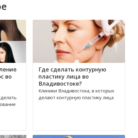
ое
ление
Где сделать контурную
с во
пластику лица во
Владивостоке?
Клиники Владивостока, в которых
сделать
делают контурную пластику лица
рование