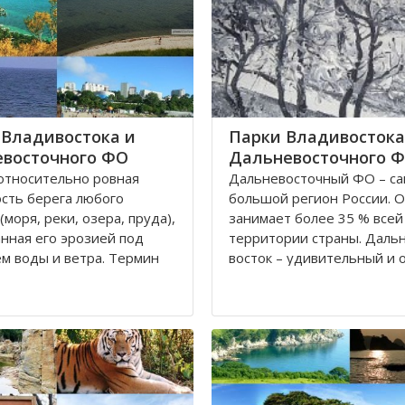
Владивостока и
Парки Владивостока
восточного ФО
Дальневосточного 
относительно ровная
Дальневосточный ФО – с
сть берега любого
большой регион России. 
(моря, реки, озера, пруда),
занимает более 35 % всей
нная его эрозией под
территории страны. Даль
м воды и ветра. Термин
восток – удивительный и 
спользуется как место
красивый край. Редкие ви
о отдыха, купания и
растений и животных, вод
олнечных ванн.
богатые рыбой, алмазные
месторождения - всё это 
его Востока России, в
другое делает этот регио
и, Приморский край
притягательным для