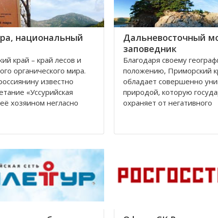
гра, национальный
Дальневосточный м
заповедник
ий край – край лесов и
Благодаря своему географ
ого органического мира.
положению, Приморский к
россиянину известно
обладает совершенно уни
етание «Уссурийская
природой, которую госуда
а её хозяином негласно
охраняет от негативного
я Уссурийский тигр. К
антропогенного воздейств
ю, численность этого
создавая особо охраняем
ого сильного хищника к
природные территории. В
 - началу XXI веков сильно
таких территорий – запов
ась. Одним из
крае их шесть. Особое зн
для