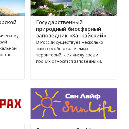
орской
Государственный
природный биосферный
заповедник «Ханкайский»
ическому
рай
В России существует несколько
кальной
типов особо охраняемых
рство
территорий, к их числу среди
прочих относятся заповедники.
ия,
Именно с заповедников начиналась
ые
научная охрана природы в России,
 числе
и сейчас они составляют основу
едники, в
национальной системы ООПТ и
ачение
охраны природы в целом.
В настоящее время в Приморском