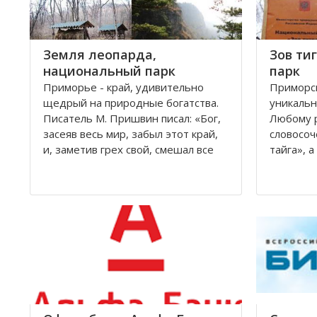
Земля леопарда,
Зов ти
национальный парк
парк
Приморье - край, удивительно
Приморск
щедрый на природные богатства.
уникальн
Писатель М. Пришвин писал: «Бог,
Любому 
засеяв весь мир, забыл этот край,
словосоч
и, заметив грех свой, смешал все
тайга», 
остатки семян и обсеменил ими
считаетс
южно-уссурийскую землю». Только
сожалени
здесь соседствует тайга и
прекрасн
субтропические леса, и только
концу XX
здесь обитают
сократил