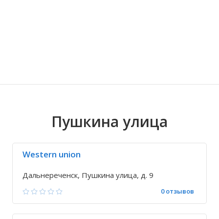
Волгоградская область
Кировоградская область
Восточно-Казахстанская область
Ариадное
Иркутская обла
Хмельницкая о
Северо-Казахст
Благодатное
Пушкина улица
Western union
Дальнереченск, Пушкина улица, д. 9
0 отзывов