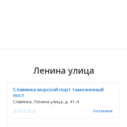
Волгоградская область
Кировоградская область
Восточно-Казахстанская область
Ариадное
Иркутская обла
Хмельницкая о
Северо-Казахст
Благодатное
Ленина улица
Славянка морской порт таможенный
пост
Славянка, Ленина улица, д. 41-А
0 отзывов