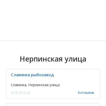
Волгоградская область
Кировоградская область
Восточно-Казахстанская область
Ариадное
Иркутская обла
Хмельницкая о
Северо-Казахст
Благодатное
Нерпинская улица
Славянка рыбозавод
Славянка, Нерпинская улица
0 отзывов