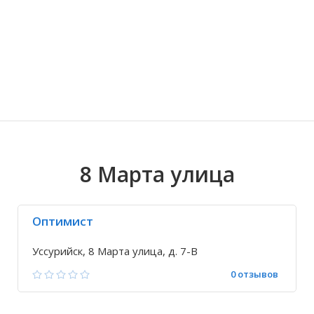
Волгоградская область
Кировоградская область
Восточно-Казахстанская область
Ариадное
Иркутская обла
Хмельницкая о
Северо-Казахст
Благодатное
8 Марта улица
Оптимист
Уссурийск, 8 Марта улица, д. 7-В
0 отзывов