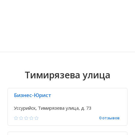
Волгоградская область
Кировоградская область
Восточно-Казахстанская область
Ариадное
Иркутская обла
Хмельницкая о
Северо-Казахст
Благодатное
Тимирязева улица
Бизнес-Юрист
Уссурийск, Тимирязева улица, д. 73
0 отзывов