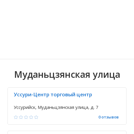
Волгоградская область
Кировоградская область
Восточно-Казахстанская область
Ариадное
Иркутская обла
Хмельницкая о
Северо-Казахст
Благодатное
Муданьцзянская улица
Уссури-Центр торговый центр
Уссурийск, Муданьцзянская улица, д. 7
0 отзывов