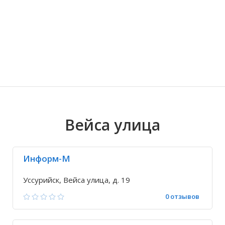
Волгоградская область
Кировоградская область
Восточно-Казахстанская область
Ариадное
Иркутская обла
Хмельницкая о
Северо-Казахст
Благодатное
Вейса улица
Информ-М
Уссурийск, Вейса улица, д. 19
0 отзывов