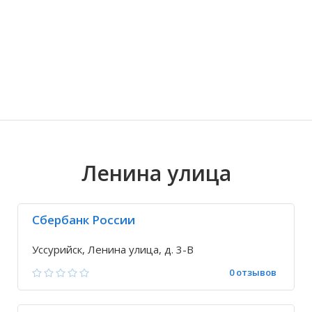
Волгоградская область
Кировоградская область
Восточно-Казахстанская область
Ариадное
Иркутская обла
Хмельницкая о
Северо-Казахст
Благодатное
Ленина улица
Сбербанк России
Уссурийск, Ленина улица, д. 3-В
0 отзывов