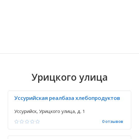
Волгоградская область
Кировоградская область
Восточно-Казахстанская область
Ариадное
Иркутская обла
Хмельницкая о
Северо-Казахст
Благодатное
Урицкого улица
Уссурийская реалбаза хлебопродуктов
Уссурийск, Урицкого улица, д. 1
0 отзывов