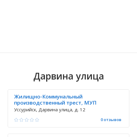
Волгоградская область
Кировоградская область
Восточно-Казахстанская область
Ариадное
Иркутская обла
Хмельницкая о
Северо-Казахст
Благодатное
Дарвина улица
Жилищно-Коммунальный
производственный трест, МУП
Уссурийск, Дарвина улица, д. 12
0 отзывов