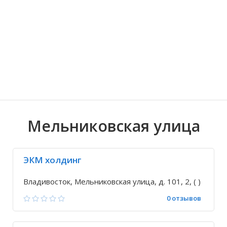
Волгоградская область
Кировоградская область
Восточно-Казахстанская область
Ариадное
Иркутская обла
Хмельницкая о
Северо-Казахст
Благодатное
Мельниковская улица
ЭКМ холдинг
Владивосток, Мельниковская улица, д. 101, 2, ( )
0 отзывов