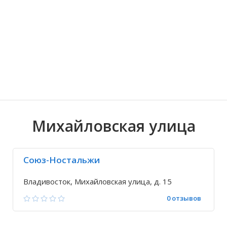
Волгоградская область
Кировоградская область
Восточно-Казахстанская область
Ариадное
Иркутская обла
Хмельницкая о
Северо-Казахст
Благодатное
Михайловская улица
Союз-Ностальжи
Владивосток, Михайловская улица, д. 15
0 отзывов