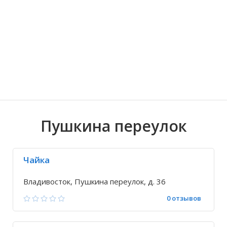
Волгоградская область
Кировоградская область
Восточно-Казахстанская область
Ариадное
Иркутская обла
Хмельницкая о
Северо-Казахст
Благодатное
Пушкина переулок
Чайка
Владивосток, Пушкина переулок, д. 36
0 отзывов