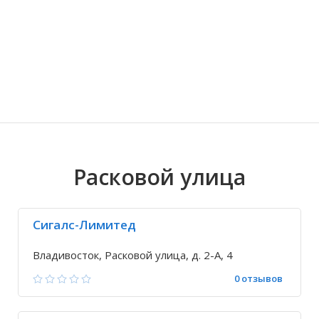
Волгоградская область
Кировоградская область
Восточно-Казахстанская область
Ариадное
Иркутская обла
Хмельницкая о
Северо-Казахст
Благодатное
Расковой улица
Сигалс-Лимитед
Владивосток, Расковой улица, д. 2-А, 4
0 отзывов