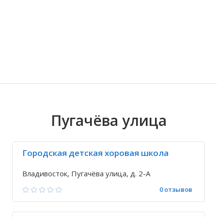
Волгоградская область
Кировоградская область
Восточно-Казахстанская область
Ариадное
Иркутская обла
Хмельницкая о
Северо-Казахст
Благодатное
Пугачёва улица
Городская детская хоровая школа
Владивосток, Пугачёва улица, д. 2-А
0 отзывов