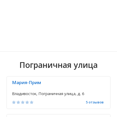
Волгоградская область
Кировоградская область
Восточно-Казахстанская область
Ариадное
Иркутская обла
Хмельницкая о
Северо-Казахст
Благодатное
Пограничная улица
Мария-Прим
Владивосток, Пограничная улица, д. 6
5 отзывов